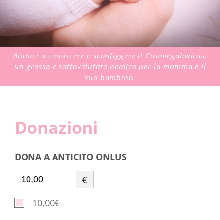
Aiutaci a conoscere e sconfiggere il Citomegalovirus:
un grosso e sottovalutato nemico per la mamma e il
suo bambino.
Donazioni
DONA A ANTICITO ONLUS
€
10,00€