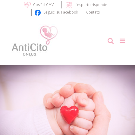
Skip
Cos’è il CMV
L’esperto risponde
to
Seguici su Facebook
Contatti
content