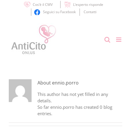
Skip
Cos’è il CMV
L’esperto risponde
to
Seguici su Facebook
Contatti
content
About
ennio.porro
This author has not yet filled in any
details.
So far ennio.porro has created 0 blog
entries.